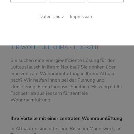
Datenschutz
Impressum
ZENTRALE
WOHNRAUMLÜFTUNG
IHR WOHLFÜHLKLIMA - JEDERZEIT
Sie suchen eine energieeffiziente Lösung für den
Luftaustausch in Ihrem Neubau? Sie denken über
eine zentrale Wohnraumlüftung in Ihrem Altbau
nach? Wir helfen Ihnen bei der Planung und
Umsetzung. Firma Lindow · Sanitär + Heizung ist Ihr
Fachbetrieb aus Jessern für zentrale
Wohnraumlüftung.
Ihre Vorteile mit einer zentralen Wohnraumlüftung
In Altbauten sind oft schon Risse im Mauerwerk, an